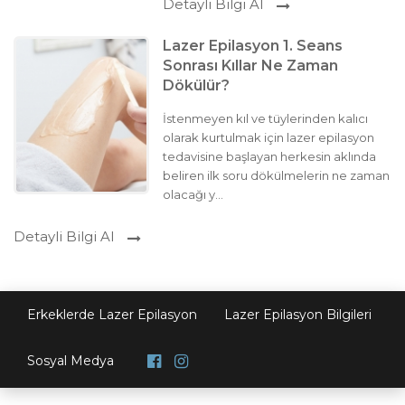
Detayli Bilgi Al
Lazer Epilasyon 1. Seans
Sonrası Kıllar Ne Zaman
Dökülür?
İstenmeyen kıl ve tüylerinden kalıcı
olarak kurtulmak için lazer epilasyon
tedavisine başlayan herkesin aklında
beliren ilk soru dökülmelerin ne zaman
olacağı y...
Detayli Bilgi Al
Erkeklerde Lazer Epilasyon
Lazer Epilasyon Bilgileri
Sosyal Medya